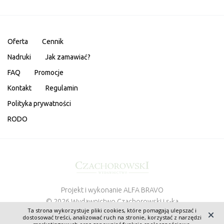
Oferta
Cennik
Nadruki
Jak zamawiać?
FAQ
Promocje
Kontakt
Regulamin
Polityka prywatności
RODO
Projekt i wykonanie
ALFA BRAVO
© 2026 Wydawnictwo Czachorowski i s-ka
Ta strona wykorzystuje pliki cookies, które pomagają ulepszać i
dostosować treści, analizować ruch na stronie, korzystać z narzędzi